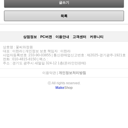
글쓰기
목록
상점정보
PC버젼
이용안내
고객센터
커뮤니티
상호명 : 꽃씨와정원
대표 : 이한라 | 개인정보 보호 책임자 : 이한라
사업자등록번호 :233-90-03855 | 통신판매업신고번호 : 제2025-경기광주-1921호
전화 : 010-4815-8150 | 팩스 :
주소 : 경기도 광주시 새말길 324-12 1층(온라인만판매)
이용약관
|
개인정보처리방침
ⓒ All rights reserved.
Make
Shop