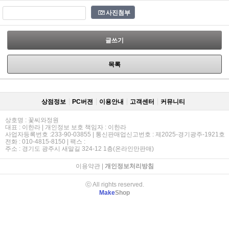
사진첨부
글쓰기
목록
상점정보
PC버젼
이용안내
고객센터
커뮤니티
상호명 : 꽃씨와정원
대표 : 이한라 | 개인정보 보호 책임자 : 이한라
사업자등록번호 :233-90-03855 | 통신판매업신고번호 : 제2025-경기광주-1921호
전화 : 010-4815-8150 | 팩스 :
주소 : 경기도 광주시 새말길 324-12 1층(온라인만판매)
이용약관
|
개인정보처리방침
ⓒ All rights reserved.
Make
Shop