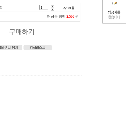
합
2,500
원
총 상품 금액
2,500
원