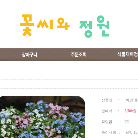
상품명 : [씨앗]
판매가 :
2,500
원
적립금 : 2%
특이사항 : 씨앗:1