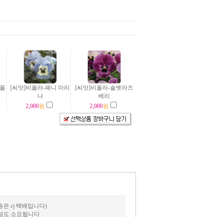
퍼플
[씨앗]비올라-페니 마리
[씨앗]비올라-솔벳라즈
나
베리
2,000
원
2,000
원
 cj 택배입니다)
일정도 소요됩니다