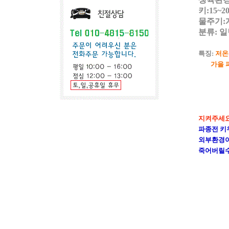
키:15~2
물주기:
분류: 
특징:
저온
가을 파종
지켜주세요!
파종전 키
외부환경이
죽어버릴수