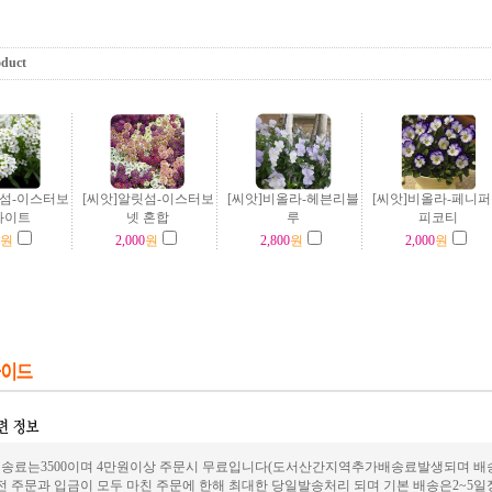
oduct
릿섬-이스터보
[씨앗]알릿섬-이스터보
[씨앗]비올라-헤븐리블
[씨앗]비올라-페니
화이트
넷 혼합
루
피코티
원
2,000
원
2,800
원
2,000
원
송료는3500이며 4만원이상 주문시 무료입니다(도서산간지역추가배송료발생되며 배송은
전 주문과 입금이 모두 마친 주문에 한해 최대한 당일발송처리 되며 기본 배송은2~5