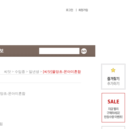
씨앗
>
수입종
>
일년생
>
[씨앗]물망초-몬아미혼합
물망초-몬아미혼합
0립