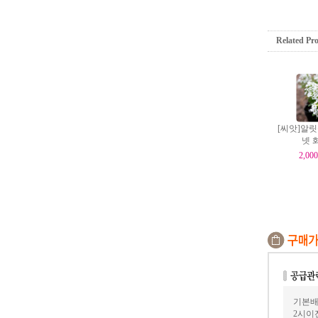
Related Pr
[씨앗]알
넷 
2,000
기본배
2시이