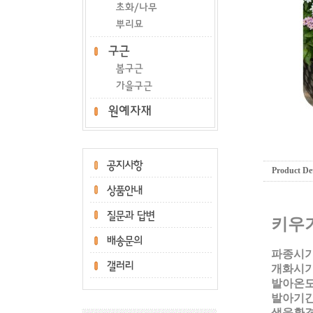
Product Det
키우
파종시기:
개화시기
발아온도:
발아기간:
생육환경