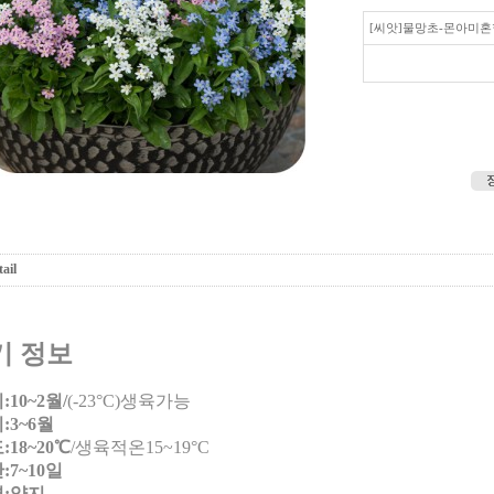
[씨앗]물망초-몬아미혼
ail
기 정보
10~2월/
(-23°C)생육가능
:3~6월
18~20℃
/생육적온15~19°C
7~10일
:양지