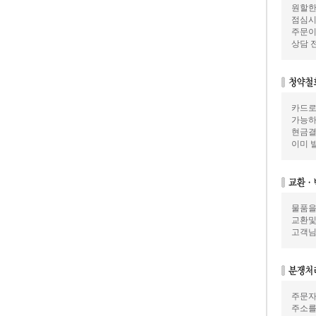
원할한
점심시
주문이
상담 
카드로
가능하
현금결
이미 
물품을
교환및
고객님
주문자
주소를